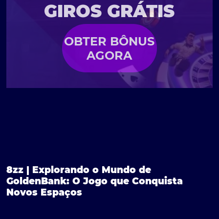
GIROS GRÁTIS
OBTER BÔNUS
AGORA
8zz | Explorando o Mundo de
GoldenBank: O Jogo que Conquista
Novos Espaços