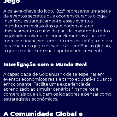
Jogo
A palavra-chave do jogo, "8zz", representa uma série
de eventos secretos que ocorrem durante o jogo.
Inseridos estrategicamente, esses eventos
introduzem reviravoltas que podem alterar
drasticamente o curso da partida, mantendo todos
os jogadores alerta. Integrar elementos atuais do
mercado financeiro tem sido uma estratégia efetiva
para manter o jogo relevante às tendências globais,
o que se reflete em sua popularidade crescente.
Interligação com o Mundo Real
A capacidade de GoldenBank de se espelhar em
eventos econômicos reais é tanto educativa quanto
emocionante. Facilita uma experiência de
aprendizado ao simular cenários financeiros e
comerciais que ajudam os jogadores a pensar como
estrategistas econômicos.
A Comunidade Global e