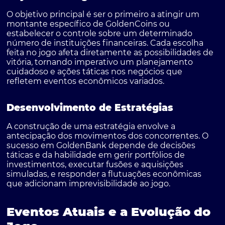
O objetivo principal é ser o primeiro a atingir um
montante específico de GoldenCoins ou
estabelecer o controle sobre um determinado
número de instituições financeiras. Cada escolha
feita no jogo afeta diretamente as possibilidades de
vitória, tornando imperativo um planejamento
cuidadoso e ações táticas nos negócios que
refletem eventos econômicos variados.
Desenvolvimento de Estratégias
A construção de uma estratégia envolve a
antecipação dos movimentos dos concorrentes. O
sucesso em GoldenBank depende de decisões
táticas e da habilidade em gerir portfólios de
investimentos, executar fusões e aquisições
simuladas, e responder a flutuações econômicas
que adicionam imprevisibilidade ao jogo.
Eventos Atuais e a Evolução do